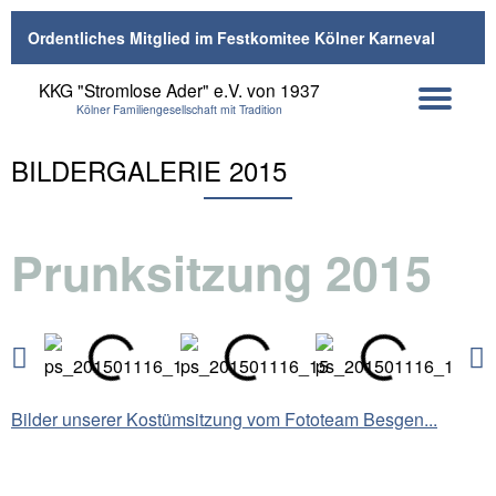
Ordentliches Mitglied im Festkomitee Kölner Karneval
Skip
KKG "Stromlose Ader" e.V. von 1937
to
Kölner Familiengesellschaft mit Tradition
content
BILDERGALERIE 2015
Prunksitzung 2015
Bilder unserer Kostümsitzung vom Fototeam Besgen...