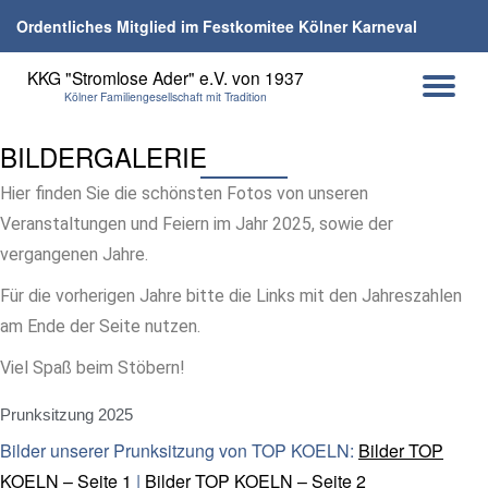
Ordentliches Mitglied im Festkomitee Kölner Karneval
Skip
KKG "Stromlose Ader" e.V. von 1937
to
TO
Kölner Familiengesellschaft mit Tradition
content
NA
BILDERGALERIE
Hier finden Sie die schönsten Fotos von unseren
Veranstaltungen und Feiern im Jahr 2025, sowie der
vergangenen Jahre.
Für die vorherigen Jahre bitte die Links mit den Jahreszahlen
am Ende der Seite nutzen.
Viel Spaß beim Stöbern!
Prunksitzung 2025
Bilder unserer Prunksitzung von TOP KOELN:
Bilder TOP
KOELN – Seite 1
|
Bilder TOP KOELN – Seite 2