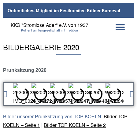
Ordentliches Mitglied im Festkomitee Kölner Karneval
Skip
KKG "Stromlose Ader" e.V. von 1937
to
Kölner Familiengesellschaft mit Tradition
content
BILDERGALERIE 2020
Prunksitzung 2020
Bilder unserer Prunksitzung von TOP KOELN:
Bilder TOP
KOELN – Seite 1
|
Bilder TOP KOELN – Seite 2